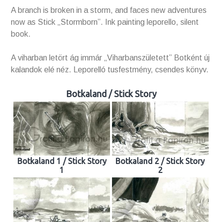
A branch is broken in a storm, and faces new adventures
now as Stick „Stormborn”. Ink painting leporello, silent
book.
A viharban letört ág immár „Viharbanszületett” Botként új
kalandok elé néz. Leporelló tusfestmény, csendes könyv.
Botkaland / Stick Story
Botkaland 1 / Stick Story
Botkaland 2 / Stick Story
1
2