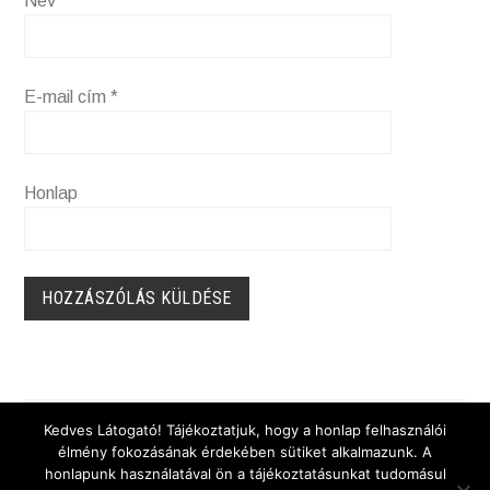
Név
*
E-mail cím
*
Honlap
Cotonfioc Festival 2019
BEJEGYZÉS
Kedves Látogató! Tájékoztatjuk, hogy a honlap felhasználói
Jane Eyre Book Cover
élmény fokozásának érdekében sütiket alkalmazunk. A
honlapunk használatával ön a tájékoztatásunkat tudomásul