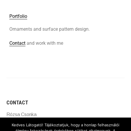
Portfolio
Ornaments and surface pattern design.
Contact
and work with me
CONTACT
Rózsa Csonka
+36-20-4885441
Kedves Látogató! Tájékoztatjuk, hogy a honlap felhasználói
mail@rozsacsonka.com
élmény fokozásának érdekében sütiket alkalmazunk. A